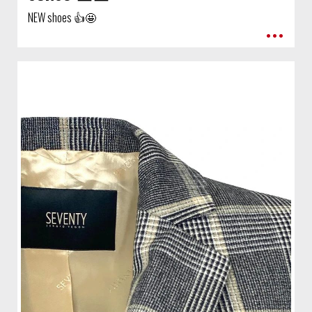
NEW shoes 👍🤩
•••