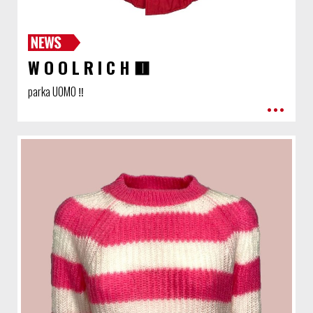
W O O L R I C H 🟥
parka UOMO ‼️
•••