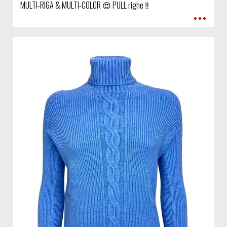
MULTI-RIGA & MULTI-COLOR 😍 PULL righe ‼️
•••