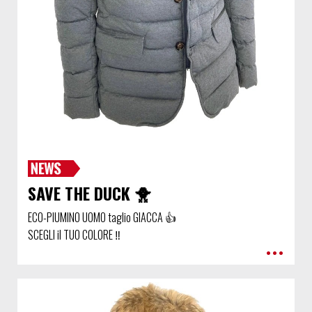
SAVE THE DUCK 🐥
ECO-PIUMINO UOMO taglio GIACCA 👍
SCEGLI il TUO COLORE ‼️
•••