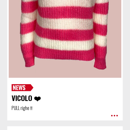
VICOLO ❤️
PULL righe ‼️
•••