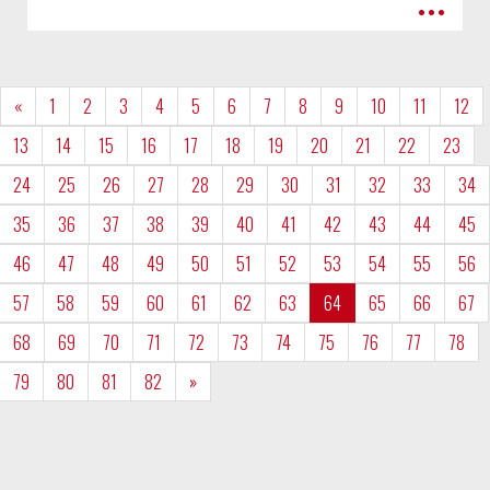
•••
«
1
2
3
4
5
6
7
8
9
10
11
12
13
14
15
16
17
18
19
20
21
22
23
24
25
26
27
28
29
30
31
32
33
34
35
36
37
38
39
40
41
42
43
44
45
46
47
48
49
50
51
52
53
54
55
56
57
58
59
60
61
62
63
64
65
66
67
68
69
70
71
72
73
74
75
76
77
78
79
80
81
82
»