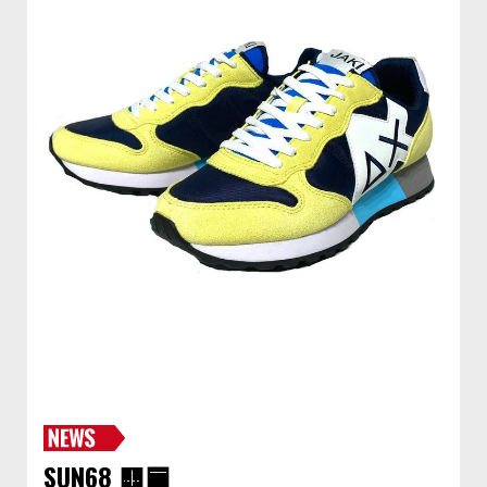
SUN68 🟨🟦