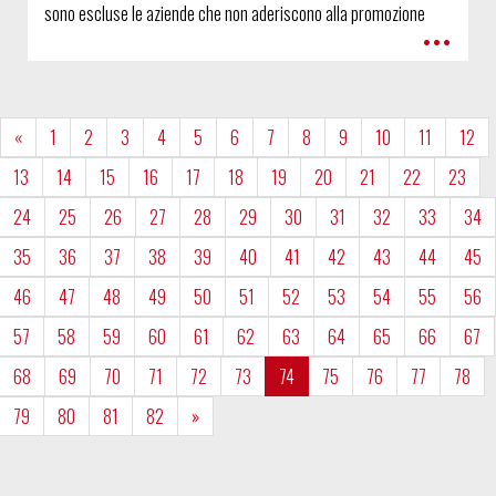
sono escluse le aziende che non aderiscono alla promozione
•••
«
1
2
3
4
5
6
7
8
9
10
11
12
13
14
15
16
17
18
19
20
21
22
23
24
25
26
27
28
29
30
31
32
33
34
35
36
37
38
39
40
41
42
43
44
45
46
47
48
49
50
51
52
53
54
55
56
57
58
59
60
61
62
63
64
65
66
67
68
69
70
71
72
73
74
75
76
77
78
79
80
81
82
»